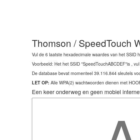
Thomson / SpeedTouch W
Vul de 6 laatste hexadecimale waardes van het SSID hi
Voorbeeld: Het het SSID "SpeedTouchABCDEF"is , vul
De database bevat momenteel 39.116.844 sleutels voo
LET OP:
Alle WPA(2) wachtwoorden dienen met HOOFD
Een keer onderweg en geen mobiel interne